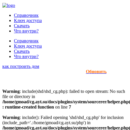
Справочник
Ключ доступа
Скачать
Что внутри?
Справочник
Ключ доступа
Скачать
Что внутри?
как построить дом
Обновить
Warning
: include(shd/shd_cg.php): failed to open stream: No such
file or directory in
/home/gmoad/cg.ayt.su/docs/plugins/system/sourcerer/helper.php
: runtime-created function
on line
7
Warning
: include(): Failed opening 'shd/shd_cg.php' for inclusion
(include_path='.:/home/gmoad/cg.ayt.su/php') in
/home/gmoad/cg.ayt.su/docs/plugins/system/sourcerer/helper.php