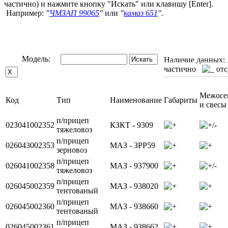
частично) и нажмите кнопку "Искать" или клавишу [Enter].
Например:
"
ЧМЗАП 99065
"
или
"
камаз 651
".
Модель:
Наличие данны
частично
отс
Межосе
Код
Тип
Наименование
Габариты
и свесы
п/прицеп
023041002352
КЗКТ - 9309
тяжеловоз
п/прицеп
026043002353
МАЗ - ЗРР59
зерновоз
п/прицеп
026041002358
МАЗ - 937900
тяжеловоз
п/прицеп
026045002359
МАЗ - 938020
тентованый
п/прицеп
026045002360
МАЗ - 938660
тентованый
п/прицеп
026045002361
МАЗ - 938662