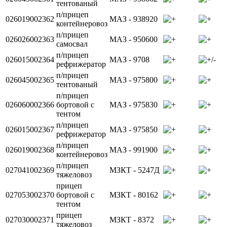
тентованый
п/прицеп
026019002362
МАЗ - 938920
контейнеровоз
п/прицеп
026026002363
МАЗ - 950600
самосвал
п/прицеп
026015002364
МАЗ - 9708
рефрижератор
п/прицеп
026045002365
МАЗ - 975800
тентованый
п/прицеп
026060002366
бортовой с
МАЗ - 975830
тентом
п/прицеп
026015002367
МАЗ - 975850
рефрижератор
п/прицеп
026019002368
МАЗ - 991900
контейнеровоз
п/прицеп
027041002369
МЗКТ - 5247Д
тяжеловоз
прицеп
027053002370
бортовой с
МЗКТ - 80162
тентом
прицеп
027030002371
МЗКТ - 8372
тяжеловоз