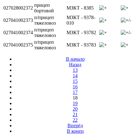
прицеп
027028002372
МЗКТ - 8385
бортовой
п/прицеп
МЗКТ - 9378-
027041002373
тяжеловоз
010
п/прицеп
027041002374
МЗКТ - 93782
тяжеловоз
п/прицеп
027041002375
МЗКТ - 93783
тяжеловоз
В начало
Назад
13
14
15
16
17
18
19
20
21
22
Вперёд
В конец